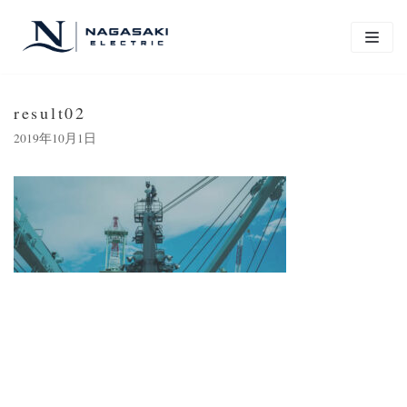
コ
ン
テ
ン
result02
ツ
に
2019年10月1日
ス
キ
ッ
プ