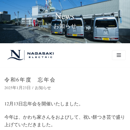
コ
News
ン
テ
お知らせ
ン
ツ
に
ス
キ
ッ
プ
令和6年度 忘年会
2025年1月23日
お知らせ
12月13日忘年会を開催いたしました。
今年は、かわち家さんをおよびして、祝い餅つき芸で盛り
上げていただきました。